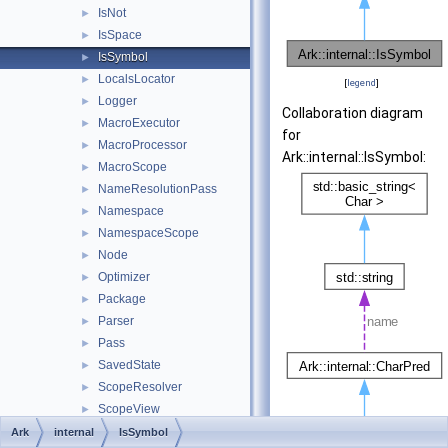
IsNot
►
IsSpace
►
IsSymbol
►
LocalsLocator
►
[
legend
]
Logger
►
Collaboration diagram
MacroExecutor
►
for
MacroProcessor
►
Ark::internal::IsSymbol:
MacroScope
►
NameResolutionPass
►
Namespace
►
NamespaceScope
►
Node
►
Optimizer
►
Package
►
Parser
►
Pass
►
SavedState
►
ScopeResolver
►
ScopeView
►
SharedLibrary
►
Ark
internal
IsSymbol