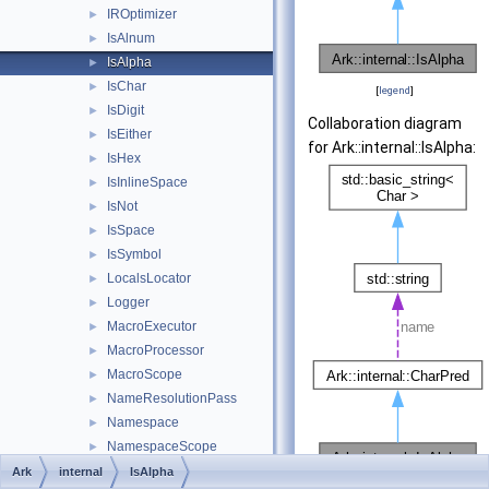
IROptimizer
►
IsAlnum
►
IsAlpha
►
IsChar
►
[
legend
]
IsDigit
►
Collaboration diagram
IsEither
►
for Ark::internal::IsAlpha:
IsHex
►
IsInlineSpace
►
IsNot
►
IsSpace
►
IsSymbol
►
LocalsLocator
►
Logger
►
MacroExecutor
►
MacroProcessor
►
MacroScope
►
NameResolutionPass
►
Namespace
►
NamespaceScope
►
Node
►
Ark
internal
IsAlpha
[
legend
]