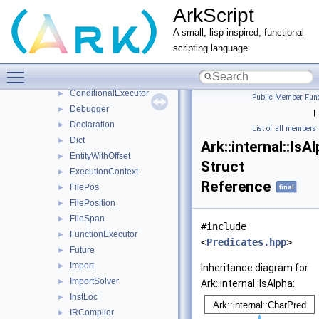
ArkScript
BaseParser
►
CharPred
►
A small, lisp-inspired, functional
Closure
►
scripting language
ClosureScope
►
Toggle main menu visibility
CompiledPrompt
►
ConditionalExecutor
►
Public Member Func
Debugger
►
|
Declaration
►
List of all members
Dict
►
Ark::internal::IsA
EntityWithOffset
►
Struct
ExecutionContext
►
Reference
FilePos
►
final
FilePosition
►
FileSpan
►
#include
FunctionExecutor
►
<
Predicates.hpp
>
Future
►
Import
►
Inheritance diagram for
ImportSolver
►
Ark::internal::IsAlpha:
InstLoc
►
IRCompiler
►